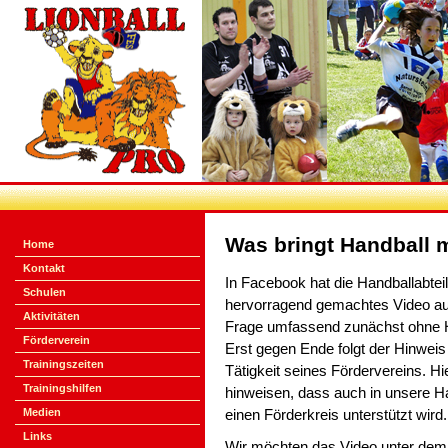
Was bringt Handball
Home
Kontakt
In Facebook hat die Handballabte
Schulen
hervorragend gemachtes Video auf
Aktivitäten
Frage umfassend zunächst ohne H
Förderverein
Erst gegen Ende folgt der Hinwei
Trainingszeiten
Tätigkeit seines Fördervereins. H
Trainingshilfen
hinweisen, dass auch in unsere Ha
Medien
einen Förderkreis unterstützt wird.
Links
Wir möchten das Video unter de