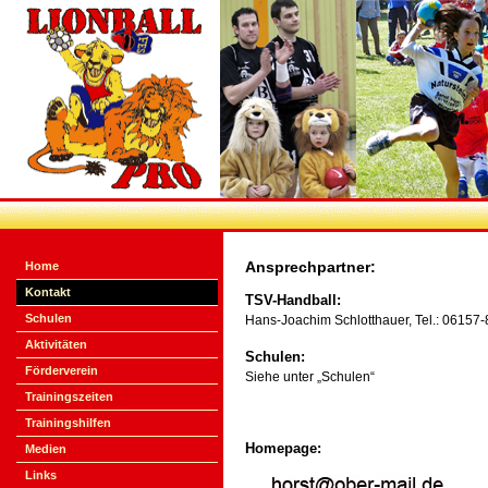
Ansprechpartner:
Home
Kontakt
TSV-Handball:
Schulen
Hans-Joachim Schlotthauer, Tel.: 06157
Aktivitäten
Schulen:
Förderverein
Siehe unter „Schulen“
Trainingszeiten
Trainingshilfen
Homepage:
Medien
Links