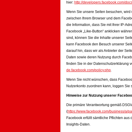
hier:
http://developers.facebook.com/docs
Wenn Sie unsere Seiten besuchen, wird ü
zwischen Ihrem Browser und dem Faceboo
die Information, dass Sie mit Ihrer IP-A
Facebook „Like-Button“ anklicken währe
sind, können Sie die Inhalte unserer Sei
kann Facebook den Besuch unserer Seit
darauf hin, dass wir als Anbieter der Sei
Daten sowie deren Nutzung durch Facebo
finden Sie in der Datenschutzerklärung
de.facebook.com/policy.php
.
Wenn Sie nicht wünschen, dass Faceboo
Nutzerkonto zuordnen kann, loggen Sie s
Hinweise zur Nutzung unserer Faceboo
Die primäre Verantwortung gemäß DSGVO 
(
https://www.facebook.com/business/a/pa
Facebook erfüllt sämtliche Pflichten aus
Insights-Daten.