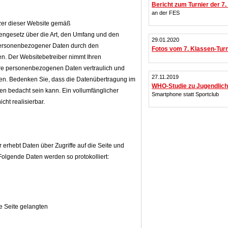
Bericht zum Turnier der 7
an der FES
tzer dieser Website gemäß
ngesetz über die Art, den Umfang und den
29.01.2020
ersonenbezogener Daten durch den
Fotos vom 7. Klassen-Turn
en. Der Websitebetreiber nimmt Ihren
hre personenbezogenen Daten vertraulich und
27.11.2019
ten. Bedenken Sie, dass die Datenübertragung im
WHO-Studie zu Jugendlic
ken bedacht sein kann. Ein vollumfänglicher
Smartphone statt Sportclub
cht realisierbar.
 erhebt Daten über Zugriffe auf die Seite und
 Folgende Daten werden so protokolliert:
e Seite gelangten