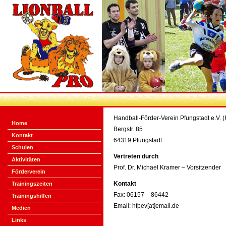
Handball-Förder-Verein Pfungstadt e.V. (
Home
Bergstr. 85
Kontakt
64319 Pfungstadt
Schulen
Vertreten durch
Aktivitäten
Prof. Dr. Michael Kramer – Vorsitzender
Förderverein
Kontakt
Trainingszeiten
Fax: 06157 – 86442
Trainingshilfen
Email: hfpev[at]email.de
Medien
Links