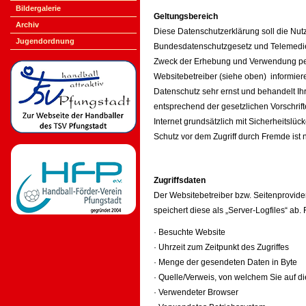
Bildergalerie
Geltungsbereich
Archiv
Diese Datenschutzerklärung soll die Nu
Jugendordnung
Bundesdatenschutzgesetz und Telemedie
Zweck der Erhebung und Verwendung p
Websitebetreiber (siehe oben) informier
Datenschutz sehr ernst und behandelt I
entsprechend der gesetzlichen Vorschrif
Internet grundsätzlich mit Sicherheitslüc
Schutz vor dem Zugriff durch Fremde ist ni
Zugriffsdaten
Der Websitebetreiber bzw. Seitenprovider
speichert diese als „Server-Logfiles“ ab.
· Besuchte Website
· Uhrzeit zum Zeitpunkt des Zugriffes
· Menge der gesendeten Daten in Byte
· Quelle/Verweis, von welchem Sie auf di
· Verwendeter Browser