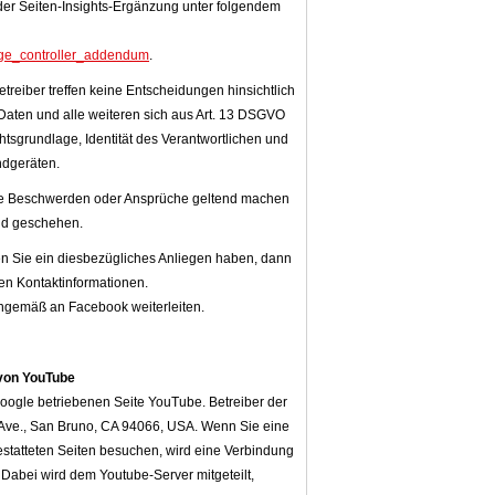
 der Seiten-Insights-Ergänzung unter folgendem
page_controller_addendum
.
reiber treffen keine Entscheidungen hinsichtlich
Daten und alle weiteren sich aus Art. 13 DSGVO
tsgrundlage, Identität des Verantwortlichen und
ndgeräten.
ite Beschwerden oder Ansprüche geltend machen
and geschehen.
ten Sie ein diesbezügliches Anliegen haben, dann
en Kontaktinformationen.
engemäß an Facebook weiterleiten.
 von YouTube
oogle betriebenen Seite YouTube. Betreiber der
 Ave., San Bruno, CA 94066, USA. Wenn Sie eine
statteten Seiten besuchen, wird eine Verbindung
 Dabei wird dem Youtube-Server mitgeteilt,