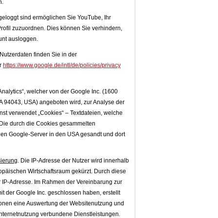
n.
eloggt sind ermöglichen Sie YouTube, Ihr
Profil zuzuordnen. Dies können Sie verhindern,
unt ausloggen.
utzerdaten finden Sie in der
r
https://www.google.de/intl/de/policies/privacy
nalytics“, welcher von der Google Inc. (1600
 94043, USA) angeboten wird, zur Analyse der
nst verwendet „Cookies“ – Textdateien, welche
 Die durch die Cookies gesammelten
nen Google-Server in den USA gesandt und dort
ierung
. Die IP-Adresse der Nutzer wird innerhalb
opäischen Wirtschaftsraum gekürzt. Durch diese
r IP-Adresse. Im Rahmen der Vereinbarung zur
t der Google Inc. geschlossen haben, erstellt
tionen eine Auswertung der Websitenutzung und
r Internetnutzung verbundene Dienstleistungen.