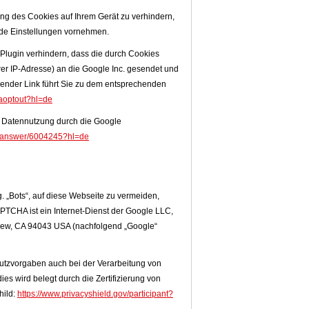
ung des Cookies auf Ihrem Gerät zu verhindern,
de Einstellungen vornehmen.
Plugin verhindern, dass die durch Cookies
rer IP-Adresse) an die Google Inc. gesendet und
gender Link führt Sie zu dem entsprechenden
gaoptout?hl=de
ur Datennutzung durch die Google
cs/answer/6004245?hl=de
g. „Bots“, auf diese Webseite zu vermeiden,
TCHA ist ein Internet-Dienst der Google LLC,
iew, CA 94043 USA (nachfolgend „Google“
utzvorgaben auch bei der Verarbeitung von
s wird belegt durch die Zertifizierung von
hild:
https://www.privacyshield.gov/participant?