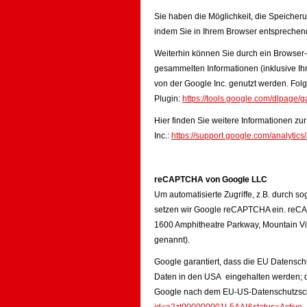
Sie haben die Möglichkeit, die Speicher
indem Sie in Ihrem Browser entsprechen
Weiterhin können Sie durch ein Browser-
gesammelten Informationen (inklusive Ih
von der Google Inc. genutzt werden. Fol
Plugin:
https://tools.google.com/dlpage/
Hier finden Sie weitere Informationen z
Inc.:
https://support.google.com/analyti
reCAPTCHA von Google LLC
Um automatisierte Zugriffe, z.B. durch so
setzen wir Google reCAPTCHA ein. reCAP
1600 Amphitheatre Parkway, Mountain V
genannt).
Google garantiert, dass die EU Datensch
Daten in den USA eingehalten werden; die
Google nach dem EU-US-Datenschutzsc