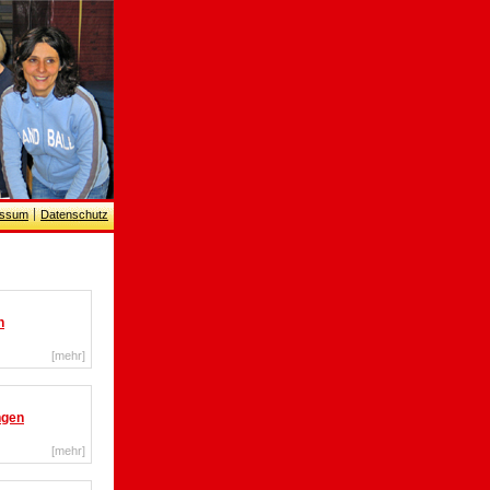
essum
Datenschutz
n
[
mehr
]
ngen
[
mehr
]