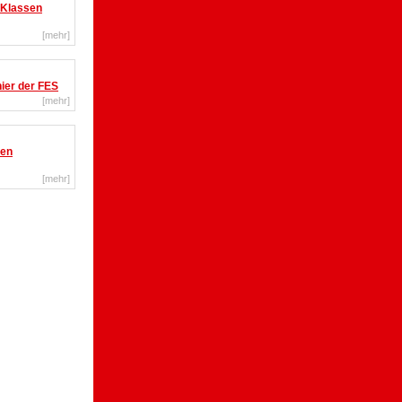
. Klassen
[
mehr
]
ier der FES
[
mehr
]
hen
[
mehr
]