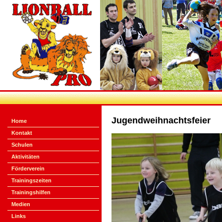
Jugendweihnachtsfeier
Home
Kontakt
Schulen
Aktivitäten
Förderverein
Trainingszeiten
Trainingshilfen
Medien
Links