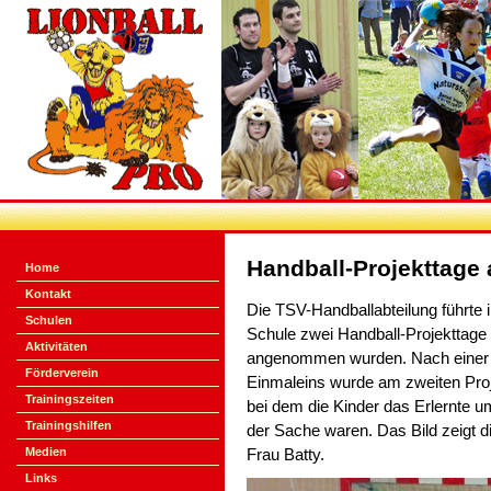
Handball-Projekttage
Home
Kontakt
Die TSV-Handballabteilung führte i
Schulen
Schule zwei Handball-Projekttage 
Aktivitäten
angenommen wurden. Nach einer Ei
Förderverein
Einmaleins wurde am zweiten Projek
Trainingszeiten
bei dem die Kinder das Erlernte u
Trainingshilfen
der Sache waren. Das Bild zeigt di
Medien
Frau Batty.
Links