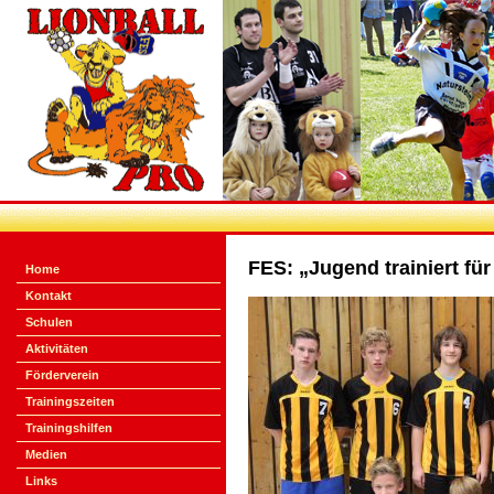
FES: „Jugend trainiert fü
Home
Kontakt
Schulen
Aktivitäten
Förderverein
Trainingszeiten
Trainingshilfen
Medien
Links