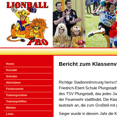
Bericht zum Klassenv
Home
Kontakt
Schulen
Richtige Stadionstimmung herrsch
Aktivitäten
Friedrich-Ebert-Schule Pfungstadt 
Förderverein
des TSV Pfungstadt, das jedes Ja
Trainingszeiten
der Feuerwehr stattfindet. Die Kla
Trainingshilfen
lautstark an, die zum Großteil mit
Medien
Sieger wurde in diesem Jahr die K
Links