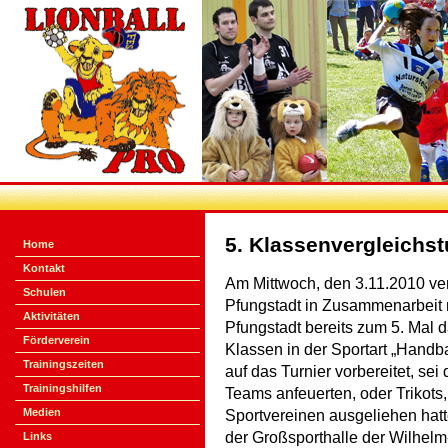
5. Klassenvergleichst
Home
Kontakt
Am Mittwoch, den 3.11.2010 ver
Schulen
Pfungstadt in Zusammenarbeit 
Aktivitäten
Pfungstadt bereits zum 5. Mal d
Förderverein
Klassen in der Sportart „Handba
Trainingszeiten
auf das Turnier vorbereitet, sei
Trainingshilfen
Teams anfeuerten, oder Trikots,
Medien
Sportvereinen ausgeliehen hat
der Großsporthalle der Wilhel
Links