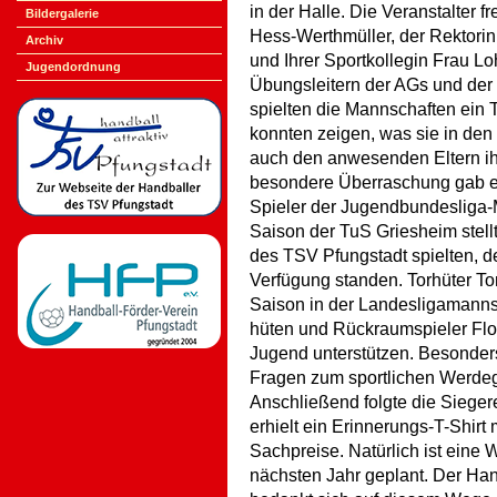
in der Halle. Die Veranstalter 
Bildergalerie
Hess-Werthmüller, der Rektori
Archiv
und Ihrer Sportkollegin Frau 
Jugendordnung
Übungsleitern der AGs und der
spielten die Mannschaften ein T
konnten zeigen, was sie in de
auch den anwesenden Eltern ih
besondere Überraschung gab es
Spieler der Jugendbundesliga-
Saison der TuS Griesheim stell
des TSV Pfungstadt spielten, de
Verfügung standen. Torhüter 
Saison in der Landesligamanns
hüten und Rückraumspieler Flo
Jugend unterstützen. Besonders 
Fragen zum sportlichen Werdeg
Anschließend folgte die Siege
erhielt ein Erinnerungs-T-Shirt
Sachpreise. Natürlich ist eine
nächsten Jahr geplant. Der Han