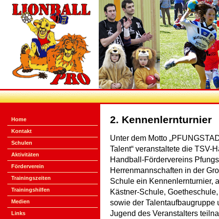
2. Kennenlernturnier
Home
Kontakt
Unter dem Motto „PFUNGSTAD
Schulen
Talent“ veranstaltete die TSV-H
Aktivitäten
Handball-Fördervereins Pfungst
Förderverein
Herrenmannschaften in der Gro
Trainingszeiten
Schule ein Kennenlernturnier, 
Trainingshilfen
Kästner-Schule, Goetheschule,
Medien
sowie der Talentaufbaugruppe 
Jugend des Veranstalters teiln
Links